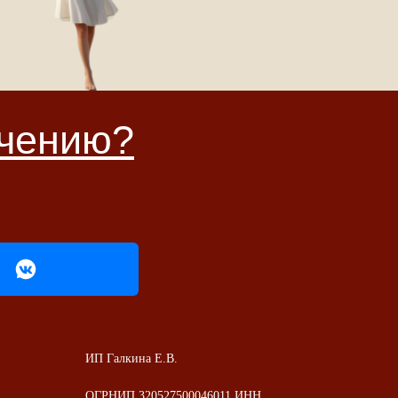
ю?
ИП Галкина Е.В.
ОГРНИП 320527500046011 ИНН