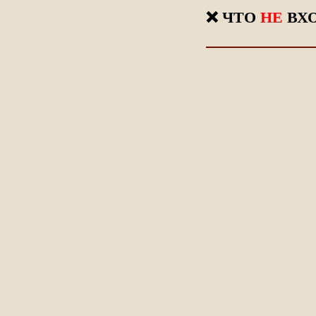
❌ ЧТО
НЕ
ВХ