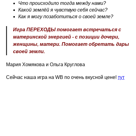
Что происходило тогда между нами?
Какой землёй я чувствую себя сейчас?
Как я могу позаботиться о своей земле?
Игра ПЕРЕХОДЫ помогает встречаться с
материнской энергией - с позиции дочери,
Стань ведущей игры
женщины, матери. Помогает обретать дары
ПЕРЕХОДЫ
своей земли.
Мария Хомякова и Ольга Круглова
УЗНАТЬ ПОДРОБНОСТИ
Сейчас наша игра на WB по очень вкусной цене!
тут
у создателей игры
Учись
адаптируй игру под задачи
Легко
участниц и свою практику
поддержку в продвижении
Получи