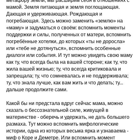
метафору земли, мы расширим себя в отношениях с
мамой. Земля питающая и земля поглощающая.
Дающая и удерживающая. Рождающая и
погребающая. Здесь можно заменить «землю» на
«маму» и задуматься о своём: вспомнить моменты
поддержки и силы, полученных от матери, вспомнить
погребённые хотелки, до которых «ты не доросла»
или «тебе не дотянуться», вспомнить особенные
диалоги или события. И тут можно увидеть свою маму
как ту, что всегда была на вашей стороне; как ту, что
жила вашей жизнью; ту, что всегда критиковала и
запрещала; ту, что сомневалась и не поддерживала;
ту, что знала лучше, как вам жить и что делать; ту...
дальше продолжите сами.
Какой бы ни предстала вдруг сейчас мама, можно
сказать о бессознательной силе, живущей в
материнстве - оберечь и удержать, не дать большего
размаха. Тут можно вспомнить мифологические
истории, одна из которых весьма ярка и узнаваема -
миф о Коре и Деметре. Или вспомнить момент