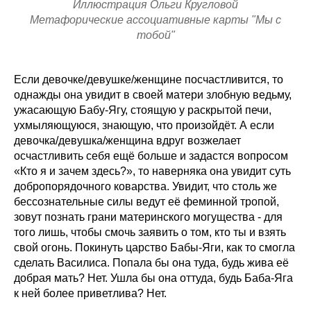
Иллюстрация Ольги Кругловой
Метафорические ассоциативные карты "Мы с
тобой"
Если девочке/девушке/женщине посчастливится, то
однажды она увидит в своей матери злобную ведьму,
ужасающую Бабу-Ягу, стоящую у раскрытой печи,
ухмыляющуюся, знающую, что произойдёт. А если
девочка/девушка/женщина вдруг возжелает
осчастливить себя ещё больше и задастся вопросом
«Кто я и зачем здесь?», то наверняка она увидит суть
добропорядочного коварства. Увидит, что столь же
бессознательные силы ведут её феминной тропой,
зовут познать грани материнского могущества - для
того лишь, чтобы смочь заявить о том, кто ты и взять
свой огонь. Покинуть царство Бабы-Яги, как то смогла
сделать Василиса. Попала бы она туда, будь жива её
добрая мать? Нет. Ушла бы она оттуда, будь Баба-Яга
к ней более приветлива? Нет.