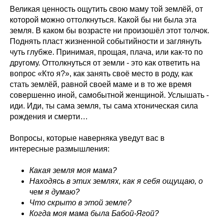
Великая ценность ощутить свою маму той землёй, от
которой можно оттолкнуться. Какой бы ни была эта
земля. В каком бы возрасте ни произошёл этот толчок.
Поднять пласт жизненной событийности и заглянуть
чуть глубже. Принимая, прощая, плача, или как-то по
другому. Оттолкнуться от земли - это как ответить на
вопрос «Кто я?», как занять своё место в роду, как
стать землёй, равной своей маме и в то же время
совершенно иной, самобытной женщиной. Услышать -
иди. Иди, ты сама земля, ты сама хтоническая сила
рождения и смерти…
Вопросы, которые наверняка уведут вас в
интересные размышления:
Какая земля моя мама?
Находясь в этих землях, как я себя ощущаю, о
чем я думаю?
Еще статьи по теме
Что скрыто в этой земле?
Переходов
↓
Когда моя мама была Бабой-Ягой?